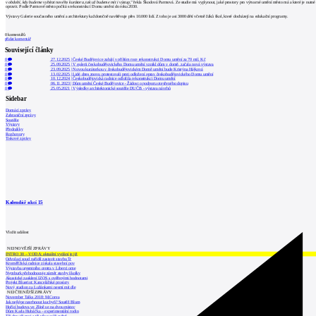
v období, kdy budeme vybírat nového kurátora, tak už budeme mít i výstup,"
řekla Škodová Parmová. Ze studie má vyplynout, jaké prostory pro výtvarné umění město má a které je nutné
opravit. Podle Parmové město počítá s rekonstrukcí Domu umění do roku 2030.
Výstavy Galerie současného umění a architektury každoročně navštěvuje přes 10.000 lidí. Z toho je asi 3000 dětí včetně žáků škol, které docházejí na edukační programy.
0
komentářů
přidat komentář
Související články
0
27.12.2025
|
České Budějovice zahájí v příštím roce rekonstrukci Domu umění za 70 mil. Kč
0
25.09.2025
|
V galerii českobudějovického Domu umění vznikl dům v domě, začala nová výstava
0
23.09.2025
|
Novou kurátorkou v českobudějovickém Domě umění bude Kristýna Hájková
0
13.02.2025
|
Lidé dnes znovu protestovali proti odložení oprav českobudějovického Domu umění
0
10.12.2024
|
Českobudějovická radnice odložila rekonstrukci Domu umění
0
06.11.2023
|
Dům umění České Budějovice - Žádost o podporu otevřeného dopisu
0
25.05.2021
|
Výsledky architektonické soutěže DUČB - výstava návrhů
Sidebar
Domácí zprávy
Zahraniční zprávy
Soutěže
Výstavy
Přednášky
Rozhovory
Tiskové zprávy
Kalendář akcí
15
Vložit událost
NEJNOVĚJŠÍ ZPRÁVY
INTRO 30 – VODA: aktuální vydání je již
Odvolací soud nařídil zastavit stavbu Tr
Kroměřížská radnice získala stavební pov
Výstavba urgentního centra v Liberci ome
Nymburk přehodnocuje záměr stavby školky
Akustické zasklení IZOS s ověřenými hodnotami
Projekt Blueriot: Kancelářské prostory
Nový stadion za Lužánkami nesmí mít dle
NEJČTENĚJŠÍ ZPRÁVY
November Talks 2018: M.Corea
Jak nejlépe navrhnout kuchyň? Soutěž Blum
Hořící budova ve Zlíně se na dvou místec
Dům Karla Hubáčka – experimentální rodin
Tři dny, tři noci a tři vily v záři světel