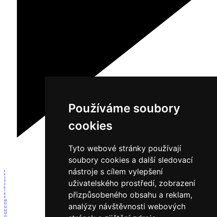
Používáme soubory
cookies
Tyto webové stránky používají
soubory cookies a další sledovací
nástroje s cílem vylepšení
1
2
3
uživatelského prostředí, zobrazení
4
5
6
7
přizpůsobeného obsahu a reklam,
8
9
10
11
analýzy návštěvnosti webových
12
13
14
15