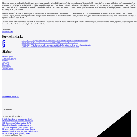
Na straně poptávky podle něj působí jednak drobné stavební práce u lidí, kteří kvůli opatřením zůstávali doma.
"Je to, jako když všude během lockdownů došlo droždí na domácí pečení,
jen v nesrovnatelně větším a závažnějším měřítku,"
podotkl Bartoň. Jako další důvod zvýšené poptávky označil velké státní investice do výroby v Evropě nebo Americe.
"Jednou se růst
cen zastaví, ale až v horizontu několika měsíců, možná i let. Bude to znamenat zprovoznění dopravních lodí, a vyšší investice do rozšíření stávajících dolů, případně znovuotevření mezitím
uzavřených,"
doplnil Bartoň.
Podle analytika ČSOB Petra Dufka vysoké ceny stavebních materiálů nepřímo ovlivňují ohodnocení realit na trhu.
"Ceny samotného materiálu se do inflace teprve začnou promítat.
V celkové inflaci, která vychází z průměrného koše průměrné domácnosti, to moc vidět nebude. Ale ten, kdo toto zboží, jako například dřevotřískové desky nebo sádrokarton, nakupuje, si
výrazně připlatí,"
sdělil Dufek.
Jak dále uvedl, zatím není důvod očekávat, že by se situace v nejbližších měsících mohla viditelně zlepšit.
"Možná až příští rok, kdy se napětí na trhu zmírní, by mohly ceny korigovat. Tak
levně, jako třeba loni, však už nejspíš nebude,"
dodal Dufek.
0
komentářů
přidat komentář
Související články
0
07.12.2021
|
Analytici: Růst cen ve stavebnictví už nutí rodiny prodávat nedostavěné domy
0
03.10.2021
|
Zdražování stavebních materiálů zvýšilo cenu staveb až o pětinu
0
04.08.2021
|
Výrobci kovových výrobků promítají zdražování do zvýšení cen svého sortimentu
0
04.08.2021
|
Nedostatek stavebních surovin může vést ke krachu slabších firem
Sidebar
Domácí zprávy
Zahraniční zprávy
Soutěže
Výstavy
Přednášky
Rozhovory
Tiskové zprávy
Kalendář akcí
15
Vložit událost
NEJNOVĚJŠÍ ZPRÁVY
Světelné instalace a videomapping lákají
Demolici vyhořelé budovy ve Zlíně urychl
Odvolací soud nařídil zastavit stavbu Tr
Kroměřížská radnice získala stavební pov
Výstavba urgentního centra v Liberci ome
Nymburk přehodnocuje záměr stavby školky
Akustické zasklení IZOS s ověřenými hodnotami
Projekt Blueriot: Kancelářské prostory
NEJČTENĚJŠÍ ZPRÁVY