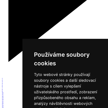
Používáme soubory
cookies
Tyto webové stránky používají
1
soubory cookies a další sledovací
2
3
4
nástroje s cílem vylepšení
5
6
7
8
uživatelského prostředí, zobrazení
9
10
11
přizpůsobeného obsahu a reklam,
12
13
14
15
analýzy návštěvnosti webových
16
17
18
19