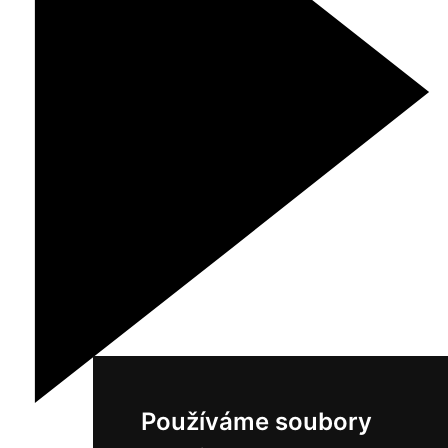
Používáme soubory