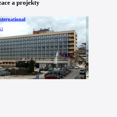
zace a projekty
nternational
62