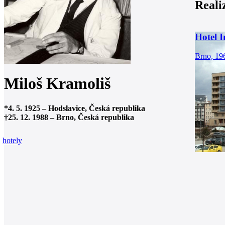
Reali
Hotel I
0
Brno, 19
Miloš Kramoliš
*
4. 5. 1925
–
Hodslavice, Česká republika
†
25. 12. 1988
–
Brno, Česká republika
hotely