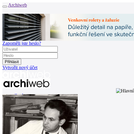
Archiweb
Zapoměli jste heslo?
Vytvořit nový účet
Zprávy
Architekti
Stavby
Katalog
E-shop
Burza práce
157
en