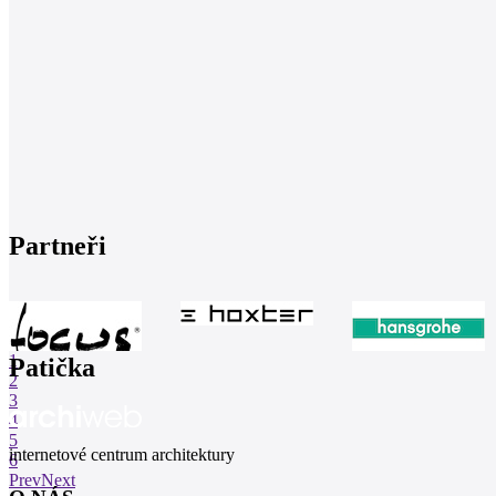
Partneři
1
Patička
2
3
4
5
internetové centrum architektury
6
Prev
Next