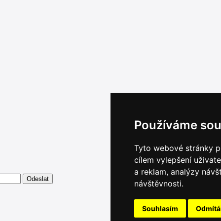
Používáme sou
Tyto webové stránky po
cílem vylepšení uživat
a reklam, analýzy návš
návštěvnosti.
Souhlasím
Odmít