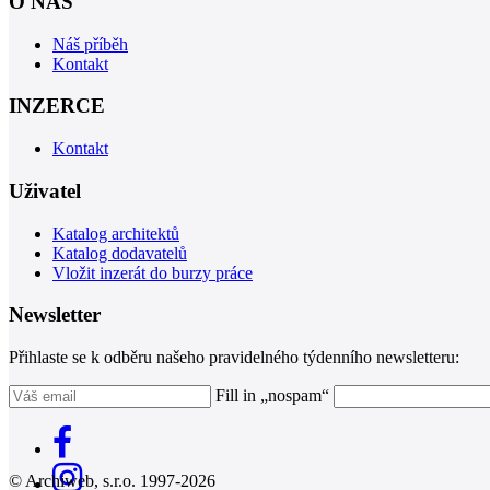
O NÁS
Náš příběh
Kontakt
INZERCE
Kontakt
Uživatel
Katalog architektů
Katalog dodavatelů
Vložit inzerát do burzy práce
Newsletter
Přihlaste se k odběru našeho pravidelného týdenního newsletteru:
Fill in „nospam“
© Archiweb, s.r.o. 1997-2026