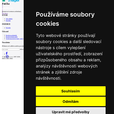
1
Patička
2
3
4
5
internetové centrum architektury
Používáme soubory
6
Prev
Next
O NÁS
Náš příběh
Kontakt
cookies
INZERCE
Kontakt
Uživatel
Tyto webové stránky používají
Katalog architektů
Katalog dodavatelů
Vložit inzerát do burzy práce
soubory cookies a další sledovací
Newsletter
nástroje s cílem vylepšení
Přihlaste se k odběru našeho pravidelného týdenního newsletteru:
Fill in „nospam“
uživatelského prostředí, zobrazení
© Archiweb, s.r.o. 1997-2026
přizpůsobeného obsahu a reklam,
ISSN: 1801-3902
analýzy návštěvnosti webových
stránek a zjištění zdroje
návštěvnosti.
Souhlasím
Odmítám
Upravit mé předvolby