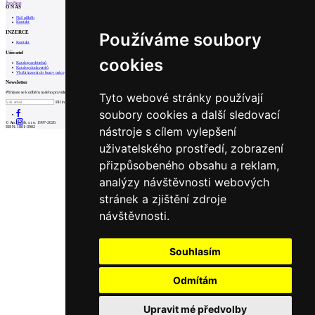
Prev
Next
O NÁS
Náš příběh
Kontakt
INZERCE
Používáme soubory
Kontakt
Uživatel
cookies
Katalog architektů
Katalog dodavatelů
Vložit inzerát do burzy práce
Newsletter
Přihlaste se k odběru našeho pravidelného týdenního newsletteru:
Tyto webové stránky používají
Fill in „nospam“
soubory cookies a další sledovací
© Archiweb, s.r.o. 1997-2026
nástroje s cílem vylepšení
ISSN: 1801-3902
uživatelského prostředí, zobrazení
přizpůsobeného obsahu a reklam,
analýzy návštěvnosti webových
stránek a zjištění zdroje
návštěvnosti.
Souhlasím
Odmítám
Upravit mé předvolby