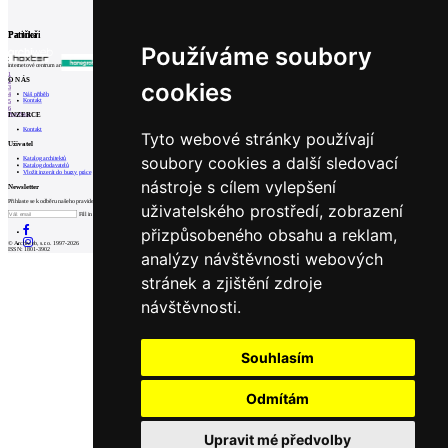
Partneři
Patička
Používáme soubory
internetové centrum architektury
1
O NÁS
2
cookies
3
Náš příběh
4
Kontakt
5
6
INZERCE
Prev
Next
Kontakt
Tyto webové stránky používají
Uživatel
soubory cookies a další sledovací
Katalog architektů
Katalog dodavatelů
Vložit inzerát do burzy práce
nástroje s cílem vylepšení
Newsletter
Přihlaste se k odběru našeho pravidelného týdenního newsletteru:
uživatelského prostředí, zobrazení
Fill in „nospam“
přizpůsobeného obsahu a reklam,
© Archiweb, s.r.o. 1997-2026
ISSN: 1801-3902
analýzy návštěvnosti webových
stránek a zjištění zdroje
návštěvnosti.
Souhlasím
Odmítám
Upravit mé předvolby