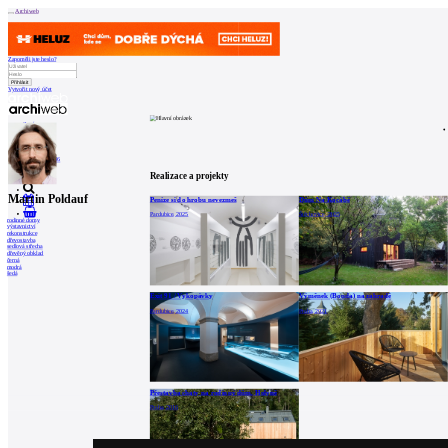
Archiweb
Zapoměli jste heslo?
Vytvořit nový účet
Zprávy
Architekti
Stavby
Katalog
E-shop
Burza práce
146
en
Realizace a projekty
Martin Poldauf
Peníze si do hrobu nevezmeš
Dům Na Kocábě
0
Pardubice, 2025
Štěchovice, 2025
rodinné domy
výstavnictví
rekonstrukce
dřevostavba
sedlová střecha
dřevěný obklad
černá
modrá
šedá
Exit 91 / Vykopávky
Výměnek (Bouda) na zahradě
Pardubice, 2024
Praha, 2021
Přestavba chaty na rodinný dům, Holyně
Praha, 2016