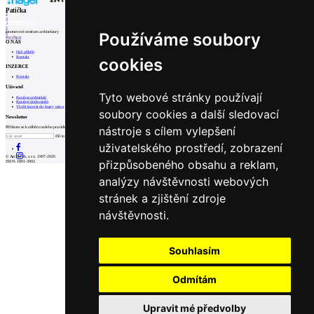
1
Patička
2
3
4
5
internetové centrum architektury
Používáme soubory
6
Prev
Next
O NÁS
Náš příběh
Kontakt
cookies
INZERCE
Kontakt
Uživatel
Tyto webové stránky používají
Katalog architektů
Katalog dodavatelů
Vložit inzerát do burzy práce
soubory cookies a další sledovací
Newsletter
nástroje s cílem vylepšení
Přihlaste se k odběru našeho pravidelného týdenního newsletteru:
Fill in „nospam“
uživatelského prostředí, zobrazení
© Archiweb, s.r.o. 1997-2026
přizpůsobeného obsahu a reklam,
ISSN: 1801-3902
analýzy návštěvnosti webových
stránek a zjištění zdroje
návštěvnosti.
Souhlasím
Odmítám
Upravit mé předvolby