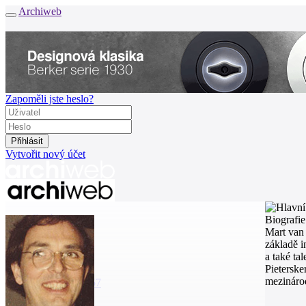
Archiweb
Zapoměli jste heslo?
Vytvořit nový účet
Zprávy
Biografie
Architekti
Mart van 
Stavby
základě i
Katalog
a také ta
E-shop
Pieterske
mezinárod
Burza práce
157
en