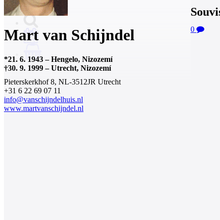
Souvi
0
Mart van Schijndel
0
*
21. 6. 1943
–
Hengelo, Nizozemí
†
30. 9. 1999
–
Utrecht, Nizozemí
Pieterskerkhof 8, NL-3512JR Utrecht
+31 6 22 69 07 11
info@vanschijndelhuis.nl
www.martvanschijndel.nl