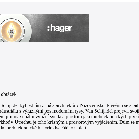
Schijndel byl jedním z mála architektů v Nizozemsku, kterému se snad
ndustriálu s výraznými postmoderními rysy. Van Schijndel projevil svo
lent pro maximální využití světla a prostoru jako architektonických prvků
rkhof v Utrechtu je toho krásným a prostorovým vyjádřením. Dům se můž
ní architektonické historie dvacátého století.