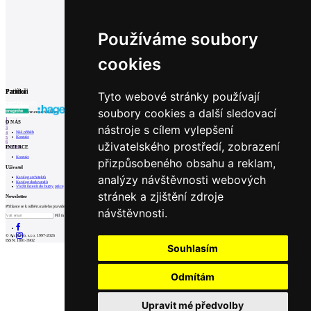
Powerfit
Používáme soubory
Praha, 2014
cookies
Partneři
Patička
Tyto webové stránky používají
soubory cookies a další sledovací
internetové centrum architektury
1
O NÁS
2
nástroje s cílem vylepšení
3
Náš příběh
4
Kontakt
5
6
uživatelského prostředí, zobrazení
INZERCE
Prev
Next
Kontakt
přizpůsobeného obsahu a reklam,
Uživatel
analýzy návštěvnosti webových
Katalog architektů
Katalog dodavatelů
Vložit inzerát do burzy práce
stránek a zjištění zdroje
Newsletter
Přihlaste se k odběru našeho pravidelného týdenního newsletteru:
návštěvnosti.
Fill in „nospam“
© Archiweb, s.r.o. 1997-2026
ISSN: 1801-3902
Souhlasím
Odmítám
Upravit mé předvolby