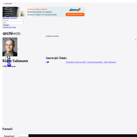
Archiweb
Zapoměli jste heslo?
Vytvořit nový účet
Zprávy
Architekti
Stavby
Katalog
E-shop
Burza práce
157
en
Související články
Klára Salzmann
0
01.06.2025
|
kruh jaro 2025 - Georges Descombes + Klára Salzmann
0
*
1958
, Slovensko
Partneři