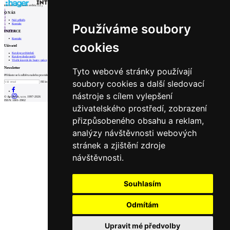
internetové centrum architektury
1
O NÁS
2
3
Náš příběh
4
Používáme soubory
Kontakt
5
6
INZERCE
Prev
Next
Kontakt
cookies
Uživatel
Katalog architektů
Katalog dodavatelů
Vložit inzerát do burzy práce
Newsletter
Tyto webové stránky používají
Přihlaste se k odběru našeho pravidelného týdenního newsletteru:
soubory cookies a další sledovací
Fill in „nospam“
nástroje s cílem vylepšení
© Archiweb, s.r.o. 1997-2026
ISSN: 1801-3902
uživatelského prostředí, zobrazení
přizpůsobeného obsahu a reklam,
analýzy návštěvnosti webových
stránek a zjištění zdroje
návštěvnosti.
Souhlasím
Odmítám
Upravit mé předvolby