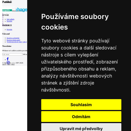
Partneři
Patička
internetové centrum architektury
Používáme soubory
1
O NÁS
2
3
Náš příběh
4
Kontakt
5
6
cookies
INZERCE
Prev
Next
Kontakt
Uživatel
Katalog architektů
Tyto webové stránky používají
Katalog dodavatelů
Vložit inzerát do burzy práce
soubory cookies a další sledovací
Newsletter
Přihlaste se k odběru našeho pravidelného týdenního newsletteru:
nástroje s cílem vylepšení
Fill in „nospam“
uživatelského prostředí, zobrazení
© Archiweb, s.r.o. 1997-2026
ISSN: 1801-3902
přizpůsobeného obsahu a reklam,
analýzy návštěvnosti webových
stránek a zjištění zdroje
návštěvnosti.
Souhlasím
Odmítám
Upravit mé předvolby