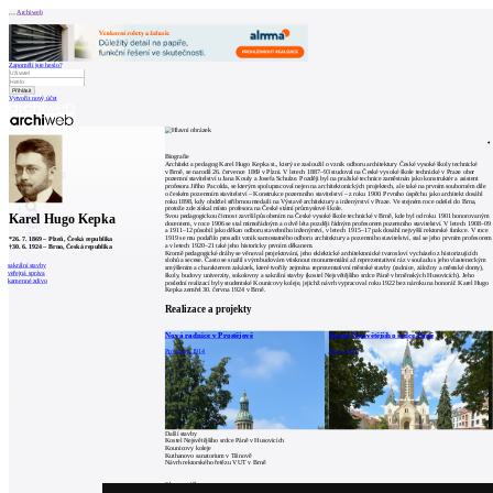
Archiweb
Zapoměli jste heslo?
Vytvořit nový účet
Zprávy
Architekti
Stavby
Biografie
Katalog
Architekt a pedagog Karel Hugo Kepka st., který se zasloužil o vznik odboru architektury České vysoké školy technické
E-shop
v Brně, se narodil 26. července 1869 v Plzni. V letech 1887–93 studoval na České vysoké škole technické v Praze obor
Burza práce
165
pozemní stavitelství u Jana Kouly a Josefa Schulze. Později byl na pražské technice zaměstnán jako konstruktér a asistent
profesora Jiřího Pacolda, se kterým spolupracoval nejen na architektonických projektech, ale také na prvním souborném díle
en
o českém pozemním stavitelství – Konstrukce pozemního stavitelství – z roku 1900. Prvního úspěchu jako architekt dosáhl
roku 1898, kdy obdržel stříbrnou medaili na Výstavě architektury a inženýrství v Praze. Ve stejném roce odešel do Brna,
protože zde získal místo profesora na České státní průmyslové škole.
Karel Hugo Kepka
Svou pedagogickou činnost završil působením na České vysoké škole technické v Brně, kde byl od roku 1901 honorovaným
docentem, v roce 1906 se stal mimořádným a o dvě léta později řádným profesorem pozemního stavitelství. V letech 1908–09
a 1911–12 působil jako děkan odboru stavebního inženýrství, v letech 1915–17 pak dosáhl nejvyšší rektorské funkce. V roce
0
1919 se mu podařilo prosadit vznik samostatného odboru architektury a pozemního stavitelství, stal se jeho prvním profesorem
*
26. 7. 1869
–
Plzeň, Česká republika
a v letech 1920–21 také jeho historicky prvním děkanem.
†
30. 6. 1924
–
Brno, Česká republika
Kromě pedagogické dráhy se věnoval projektování, jeho eklektické architektonické tvarosloví vycházelo z historizujících
slohů a secese. Často se snažil svým budovám vtisknout monumentální až reprezentativní ráz v souladu s jeho vlasteneckým
sakrální stavby
smýšlením a charakterem zakázek, které tvořily zejména reprezentativní městské stavby (radnice, záložny a městské domy),
veřejná správa
školy, budovy univerzity, sokolovny a sakrální stavby (kostel Nejsvětějšího srdce Páně v brněnských Husovicích). Jeho
kamenné zdivo
poslední realizací byly studentské Kounicovy koleje, jejichž návrh vypracoval roku 1922 bez nároku na honorář. Karel Hugo
Kepka zemřel 30. června 1924 v Brně.
Realizace a projekty
Nová radnice v Prostějově
Kostel Nejsvětějšího srdce Páně
Prostějov, 1914
Brno, 1910
Další stavby
Kostel Nejsvětějšího srdce Páně v Husovicích
Kounicovy koleje
Kuthanovo sanatorium v Tišnově
Návrh rektorského řetězu VUT v Brně
0
komentářů
přidat komentář