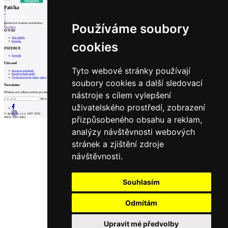
1
Patička
2
3
4
5
internetové centrum architektury
Používáme soubory
6
Prev
Next
O NÁS
Náš příběh
Kontakt
cookies
INZERCE
Kontakt
Uživatel
Tyto webové stránky používají
Katalog architektů
Katalog dodavatelů
Vložit inzerát do burzy práce
soubory cookies a další sledovací
Newsletter
nástroje s cílem vylepšení
Přihlaste se k odběru našeho pravidelného týdenního newsletteru:
Fill in „nospam“
uživatelského prostředí, zobrazení
© Archiweb, s.r.o. 1997-2026
přizpůsobeného obsahu a reklam,
ISSN: 1801-3902
analýzy návštěvnosti webových
stránek a zjištění zdroje
návštěvnosti.
Souhlasím
Odmítám
Upravit mé předvolby