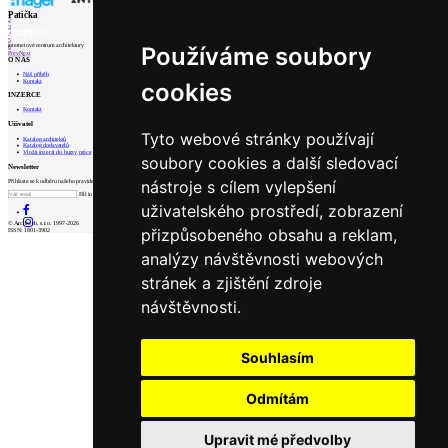
1
Patička
2
3
4
5
internetové centrum architektury
Používáme soubory
6
Prev
Next
O NÁS
Náš příběh
Kontakt
cookies
INZERCE
Kontakt
Uživatel
Tyto webové stránky používají
Katalog architektů
Katalog dodavatelů
Vložit inzerát do burzy práce
soubory cookies a další sledovací
Newsletter
nástroje s cílem vylepšení
Přihlaste se k odběru našeho pravidelného týdenního newsletteru:
Fill in „nospam“
uživatelského prostředí, zobrazení
© Archiweb, s.r.o. 1997-2026
přizpůsobeného obsahu a reklam,
ISSN: 1801-3902
analýzy návštěvnosti webových
stránek a zjištění zdroje
návštěvnosti.
Souhlasím
Odmítám
Upravit mé předvolby