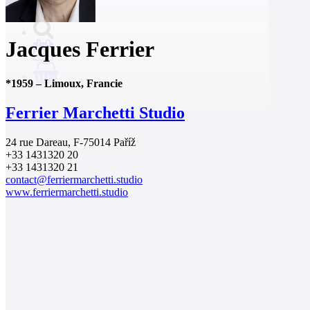
Jacques Ferrier
0
*
1959
–
Limoux, Francie
Ferrier Marchetti Studio
24 rue Dareau, F-75014 Paříž
+33 1431320 20
+33 1431320 21
contact@ferriermarchetti.studio
www.ferriermarchetti.studio