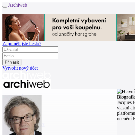
Archiweb
Zapoměli jste heslo?
Vytvořit nový účet
Zprávy
Biografi
Architekti
Jacques F
Stavby
vlastní at
Katalog
platformu
E-shop
ocenění 
Burza práce
157
en