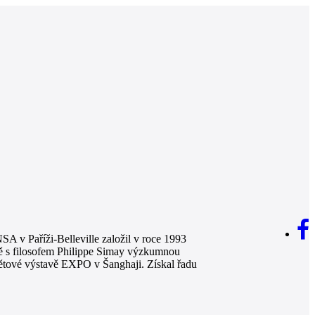
NSA v Paříži-Belleville založil v roce 1993
ně s filosofem Philippe Simay výzkumnou
větové výstavě EXPO v Šanghaji. Získal řadu