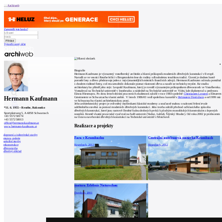
Archiweb
Zapoměli jste heslo?
Vytvořit nový účet
Zprávy
Architekti
Stavby
Biografie
Katalog
Hermann Kaufmann je významný vorarlberský architekt a hlavní průkopník moderních dřevěných konstrukcí v Evropě.
E-shop
Narodil se ve vesnici Reuthe ležící v Bregenzském lese do rodiny s dlouholetou tesařskou tradicí. Území je dodnes hustě
Burza práce
157
porostlé lesy a dřevo představuje jeden z nejvýznamnějších místních finančních zdrojů. Hermann Kaufmann od mala pomáhal
s chodem rodinné firmy, což mu umožnilo dokonale poznat vlastnosti dřeva a naučit se technicky myslet. Ke studiu
en
architektury ho přiměl jeho strýc Leopold Kaufmann, který je rovněž významným průkopníkem dřevostaveb ve Vorarlbersku.
Vystudoval na Technické univerzitě v Innsbrucku a následně na Technické univerzitě ve Vídni, kde diplomoval u profesora
Ernsta Hiesmayra. Po dvou letech sbírání pracovních zkušeností založil v roce 1983 společně
Christianem Lenzem
a Elmarem
Hermann Kaufmann
Gmeinerem ve Schwarzachu vlastní ateliér. V letech 1986-93 vedl společnou kancelář s
Helmutem Dietrichem
a od 1999 má
ve Schwarzachu vlastní architektonickou praxi.
Jeho architektonický projev je ovlivněný myšlenkami klasické moderny a současně snahou o nalezení řešení trvale
0
udržitelného stavěná za pomocí moderních dřevěných konstrukcí. Jeho tvorba odráží přechod od klasického způsobu
*
11. 6. 1955
–
Reuthe, Rakousko
dřevěných konstrukcí, které jsou rastrově členěné řadou drobných prvků k plochým monolitických konstrukcím z lepených
Sportplatzweg 5, A-6858 Schwarzach
nosníků. Kromě vlastní praxe také vyučoval na řadě univerzit (Vaduz, Lublaň, Štýrský Hradec). Od roku 2002 je profesorem
+43 5572 58174
na Ústavu navrhování dřevěných konstrukcí na Technické univerzitě v Mnichově.
+43 5572 58013
office@hermann-kaufmann.at
Realizace a projekty
www.hermann-kaufmann.at
dopravní a inženýrské stavby
Fara v Krumbachu
Centrální autobusová zastávka Krumbach
muzea, galerie
sakrální stavby
Krumbach, 2013
Krumbach, 2012
rekonstrukce
dřevostavba
dřevěný obklad
inatura Erlebnis Naturschau
Dornbirn, 2003