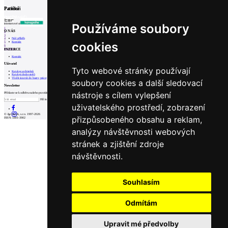
Partneři
Patička
Používáme soubory
internetové centrum architektury
1
O NÁS
2
3
Náš příběh
4
cookies
Kontakt
5
6
INZERCE
Prev
Next
Kontakt
Uživatel
Tyto webové stránky používají
Katalog architektů
Katalog dodavatelů
Vložit inzerát do burzy práce
soubory cookies a další sledovací
Newsletter
nástroje s cílem vylepšení
Přihlaste se k odběru našeho pravidelného týdenního newsletteru:
Fill in „nospam“
uživatelského prostředí, zobrazení
© Archiweb, s.r.o. 1997-2026
přizpůsobeného obsahu a reklam,
ISSN: 1801-3902
analýzy návštěvnosti webových
stránek a zjištění zdroje
návštěvnosti.
Souhlasím
Odmítám
Upravit mé předvolby