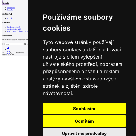
6
O NÁS
Prev
Next
Náš příběh
Kontakt
INZERCE
Používáme soubory
Kontakt
Uživatel
cookies
Katalog architektů
Katalog dodavatelů
Vložit inzerát do burzy práce
Newsletter
Přihlaste se k odběru našeho pravidelného týdenního newsletteru:
Tyto webové stránky používají
Fill in „nospam“
soubory cookies a další sledovací
© Archiweb, s.r.o. 1997-2026
nástroje s cílem vylepšení
ISSN: 1801-3902
uživatelského prostředí, zobrazení
přizpůsobeného obsahu a reklam,
analýzy návštěvnosti webových
stránek a zjištění zdroje
návštěvnosti.
Souhlasím
Odmítám
Upravit mé předvolby