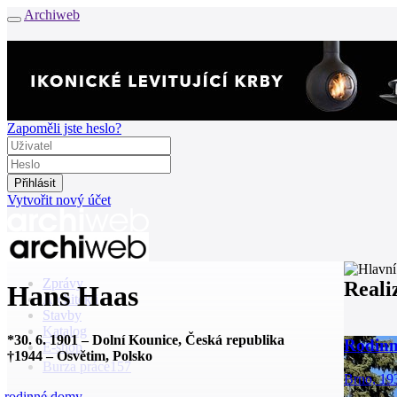
Archiweb
Zapoměli jste heslo?
Vytvořit nový účet
Zprávy
Reali
Hans Haas
Architekti
Stavby
Katalog
*
30. 6. 1901
–
Dolní Kounice, Česká republika
Rodinn
E-shop
†
1944
–
Osvětim, Polsko
Burza práce
157
Brno, 19
rodinné domy
en