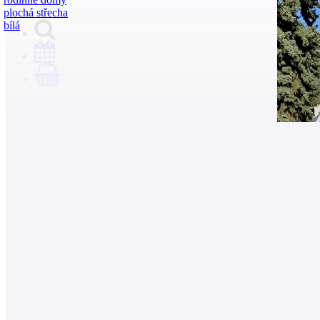
plochá střecha
bílá
0