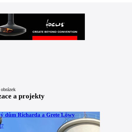
zace a projekty
ý dům Richarda a Grete Löwy
37