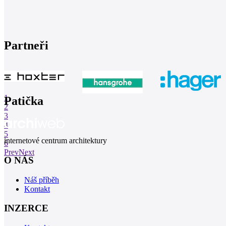
Partneři
1
Patička
2
3
4
5
internetové centrum architektury
6
Prev
Next
O NÁS
Náš příběh
Kontakt
INZERCE