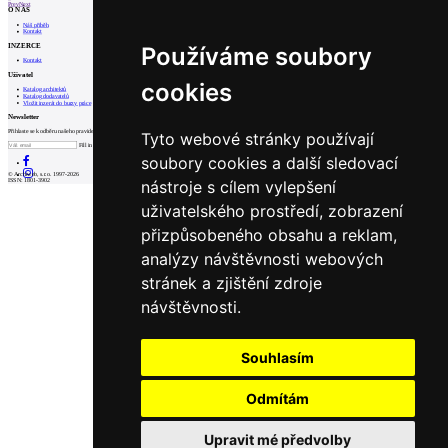
Prev
Next
O NÁS
Náš příběh
Kontakt
INZERCE
Používáme soubory
Kontakt
Uživatel
cookies
Katalog architektů
Katalog dodavatelů
Vložit inzerát do burzy práce
Newsletter
Přihlaste se k odběru našeho pravidelného týdenního newsletteru:
Tyto webové stránky používají
Fill in „nospam“
soubory cookies a další sledovací
© Archiweb, s.r.o. 1997-2026
nástroje s cílem vylepšení
ISSN: 1801-3902
uživatelského prostředí, zobrazení
přizpůsobeného obsahu a reklam,
analýzy návštěvnosti webových
stránek a zjištění zdroje
návštěvnosti.
Souhlasím
Odmítám
Upravit mé předvolby