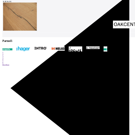
KATALOG
Partneři
1
2
3
4
5
6
Prev
Next