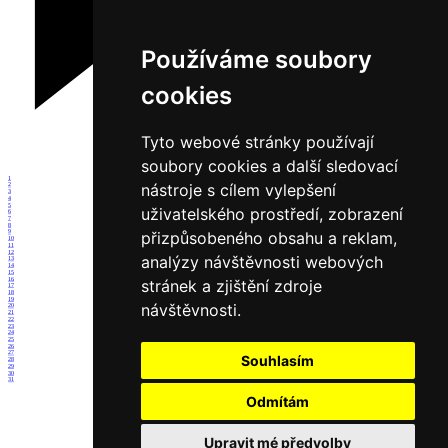
Používáme soubory
cookies
Tyto webové stránky používají
soubory cookies a další sledovací
1
nástroje s cílem vylepšení
2
3
4
5
uživatelského prostředí, zobrazení
6
7
8
přizpůsobeného obsahu a reklam,
9
10
11
12
analýzy návštěvnosti webových
13
14
15
16
stránek a zjištění zdroje
17
18
19
návštěvnosti.
20
21
22
23
24
25
26
27
Souhlasím
28
29
30
31
Odmítám
Upravit mé předvolby