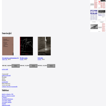
Související
Oxymorón a pleonasmus II.
Myslící ruka
Oči kůže
Zlatý řez
, 2013
Archa
, 2012
Archa
, 2012
450 Kč | 18,99 €
330 Kč | 13,92 €
330 Kč | 13,92 €
načíst další
1
komentář
přidat komentář
Předmět
Autor
Datum
standarDní
Petra Peřinová
15.12.10 11:06
zobrazit všechny komentáře
Sidebar
Knihy vydané v ČR
Knihy vydané ve světě
Časopisy
Technická literatura
Výtvarné umění
Výtvarné potřeby
Ostatní
Nákupní košík