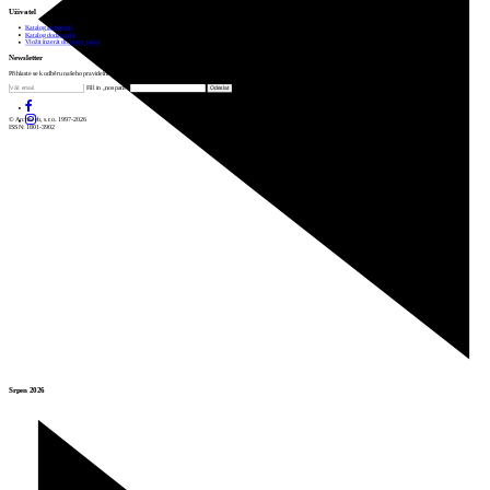
Uživatel
Katalog architektů
Katalog dodavatelů
Vložit inzerát do burzy práce
Newsletter
Přihlaste se k odběru našeho pravidelného týdenního newsletteru:
Fill in „nospam“
© Archiweb, s.r.o. 1997-2026
ISSN: 1801-3902
Srpen 2026