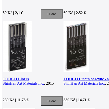
50 Kč | 2,1 €
60 Kč | 2,52 €
TOUCH Liners
TOUCH Liners barevné - s
ShinHan Art Materials Inc.
, 2015
ShinHan Art Materials Inc.
, 
280 Kč | 11,76 €
350 Kč | 14,71 €