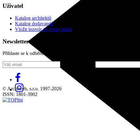
Uživatel
Katalog architektů
Katalog dodavatelů
Vložit inzerát do burzy práce
Newsletter
Přihlaste se k odběru našeho pravidelného týdenního newsletteru:
Fill in „nospam“
© Archiweb, s.r.o. 1997-2026
ISSN: 1801-3902