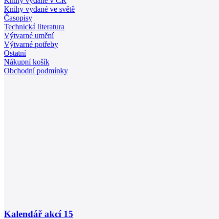
Knihy vydané v ČR
Knihy vydané ve světě
Časopisy
Technická literatura
Výtvarné umění
Výtvarné potřeby
Ostatní
Nákupní košík
Obchodní podmínky
Kalendář akcí
15