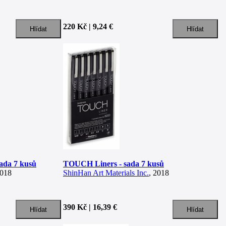
220 Kč | 9,24 €
ada 7 kusů
TOUCH Liners - sada 7 kusů
2018
ShinHan Art Materials Inc.
, 2018
390 Kč | 16,39 €