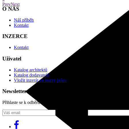
Prev
Next
O NÁS
Náš příběh
Kontakt
INZERCE
Kontakt
Uživatel
Katalog architektů
Katalog dodavatelů
Vložit inzerát do burzy práce
Newsletter
Přihlaste se k odběru našeho pravidelného týdenního newsletteru:
Fill in „nospam“