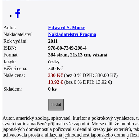
Autor:
Edward S. Morse
Nakladatelství:
Nakladatelství Pragma
Rok vydání:
2011
ISBN:
978-80-7349-298-4
Formát:
384 stran, 21x13 cm, vázaná
Jazyk:
česky
Běžná cena:
340 Kč
Naše cena:
330 Kč
(bez 0 % DPH: 330,00 Kč)
13,92 €
(bez 0 % DPH: 13,92 €)
Skladem:
0 ks
Autor, americký zoolog, spisovatel, kurátor a pokrokový vynálezce, 
svých tradic a nadšeně přijímala vše západní. Morse cítil, že mnoho a
japonských domácností a pořizoval si detailní kresby jak exteriérů, t
uchvacovala prostá a uhlazená jednoduchost japonského domu a flexilib