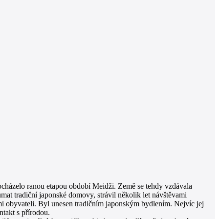
procházelo ranou etapou období Meidži. Země se tehdy vzdávala
umat tradiční japonské domovy, strávil několik let návštěvami
ími obyvateli. Byl unesen tradičním japonským bydlením. Nejvíc jej
ntakt s přírodou.