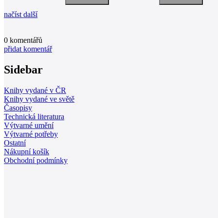
načíst další
0
komentářů
přidat komentář
Sidebar
Knihy vydané v ČR
Knihy vydané ve světě
Časopisy
Technická literatura
Výtvarné umění
Výtvarné potřeby
Ostatní
Nákupní košík
Obchodní podmínky