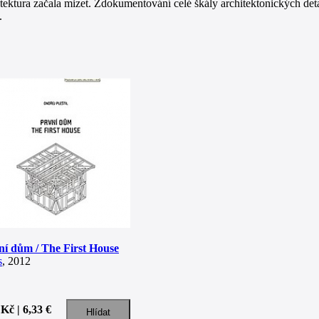
itektura začala mizet. Zdokumentování celé škály architektonických det
.
ní dům / The First House
s
, 2012
Kč | 6,33 €