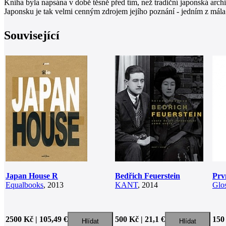
Kniha byla napsána v době těsně před tím, než tradiční japonská arch
Japonsku je tak velmi cenným zdrojem jejího poznání - jedním z mála
Související
Japan House R
Bedřich Feuerstein
Prv
Equalbooks
, 2013
KANT
, 2014
Glo
2500 Kč | 105,49 €
500 Kč | 21,1 €
150 