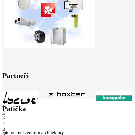
Partneři
1
Patička
2
3
4
5
internetové centrum architektury
6