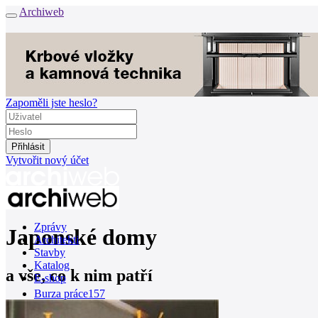
Archiweb
Zapoměli jste heslo?
Vytvořit nový účet
Zprávy
Japonské domy
Architekti
Stavby
Katalog
a vše, co k nim patří
E-shop
Burza práce
157
en