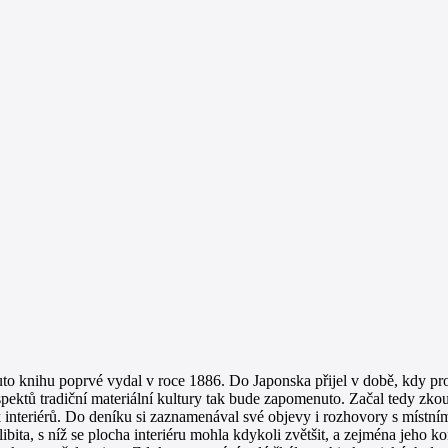
tuto knihu poprvé vydal v roce 1886. Do Japonska přijel v době, kdy 
spektů tradiční materiální kultury tak bude zapomenuto. Začal tedy zko
ak interiérů. Do deníku si zaznamenával své objevy i rozhovory s místn
ita, s níž se plocha interiéru mohla kdykoli zvětšit, a zejména jeho ko