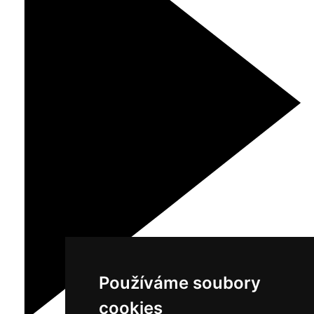
Používáme soubory
cookies