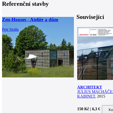
Referenční stavby
Související
Zen-Houses - Ateliér a dům
Petr Stolín
ARCHITEKT
JULIUS MACHÁČE
KABINET
, 2015
150 Kč | 6,3 €