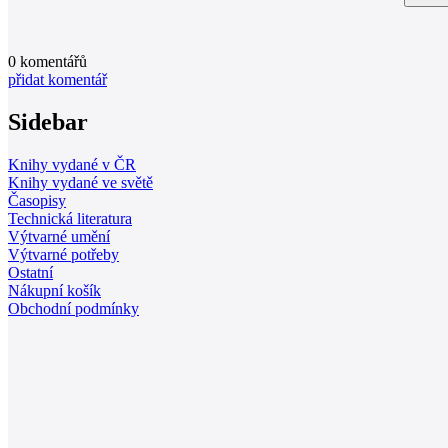
0
komentářů
přidat komentář
Sidebar
Knihy vydané v ČR
Knihy vydané ve světě
Časopisy
Technická literatura
Výtvarné umění
Výtvarné potřeby
Ostatní
Nákupní košík
Obchodní podmínky