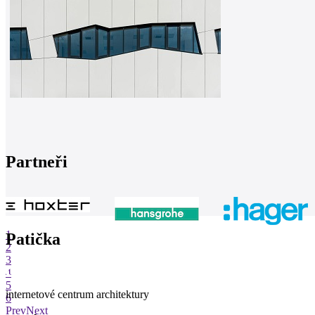
Partneři
1
Patička
2
3
4
5
internetové centrum architektury
6
Prev
Next