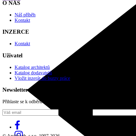
O NÁS
Náš příběh
Kontakt
INZERCE
Kontakt
Uživatel
Katalog architektů
Katalog dodavatelů
Vložit inzerát do burzy práce
Newsletter
Přihlaste se k odběru našeho pravidelného týdenního newsletteru:
Fill in „nospam“
© Archiweb, s.r.o. 1997-2026