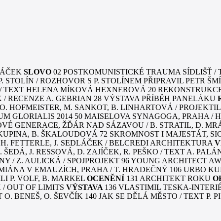
CHÁČEK
SLOVO
02 POSTKOMUNISTICKÉ TRAUMA SÍDLIŠŤ 
 P. STOLÍN / ROZHOVOR S P. STOLÍNEM PŘIPRAVIL PETR Š
/ TEXT HELENA MÍKOVÁ HEXNEROVÁ 20 REKONSTRUKCE
ÍK / RECENZE A. GEBRIAN 28 VÝSTAVA PŘÍBĚH PANELÁKU
, O. HOFMEISTER, M. SANKOT, B. LINHARTOVÁ / PROJEKTI
UM GLORIALIS 2014 50 MAISELOVA SYNAGOGA, PRAHA / H
OVÉ GENERACE, ŽĎÁR NAD SÁZAVOU / B. STRATIL, D. MR
KUPINA, B. ŠKALOUDOVÁ 72 SKROMNOST I MAJESTÁT, SI
 H. FETTERLE, J. SEDLÁČEK / BELCREDI ARCHITEKTURA
V
EDÁ, J. RESSOVÁ, D. ZAJÍČEK, R. PEŠKO / TEXT A. PALÁ
 / Z. AULICKÁ / SPOJPROJEKT 96 YOUNG ARCHITECT AW
IÁNA V EMAUZÍCH, PRAHA / T. HRADEČNÝ 106 URBO KUNE /
I P. VOLF, B. MARKEL
OCENĚNÍ
131 ARCHITEKT ROKU
O
 / OUT OF LIMITS
VÝSTAVA
136 VLASTIMIL TESKA-INTERIÉ
O. BENEŠ, O. ŠEVČÍK 140 JAK SE DĚLÁ MĚSTO / TEXT P. P