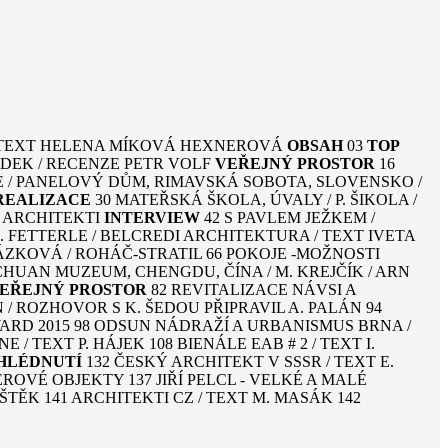
/ TEXT HELENA MÍKOVÁ HEXNEROVÁ
OBSAH
03
TOP
MÍDEK / RECENZE PETR VOLF
VEŘEJNÝ PROSTOR
16
 / PANELOVÝ DŮM, RIMAVSKÁ SOBOTA, SLOVENSKO /
REALIZACE
30 MATEŘSKÁ ŠKOLA, ÚVALY / P. ŠIKOLA /
L ARCHITEKTI
INTERVIEW
42 S PAVLEM JEŽKEM /
. FETTERLE / BELCREDI ARCHITEKTURA / TEXT IVETA
ÁZKOVÁ / ROHÁČ-STRATIL 66 POKOJE -MOŽNOSTI
CHUAN MUZEUM, CHENGDU, ČÍNA / M. KREJČÍK / ARN
EŘEJNÝ PROSTOR
82 REVITALIZACE NÁVSI A
N / ROZHOVOR S K. ŠEDOU PŘIPRAVIL A. PALÁN 94
ARD 2015 98 ODSUN NÁDRAŽÍ A URBANISMUS BRNA /
 TEXT P. HÁJEK 108 BIENÁLE EAB # 2 / TEXT I.
HLÉDNUTÍ
132 ČESKÝ ARCHITEKT V SSSR / TEXT E.
ROVÉ OBJEKTY 137 JIŘÍ PELCL - VELKÉ A MALÉ
IŠTĚK 141 ARCHITEKTI CZ / TEXT M. MASÁK 142