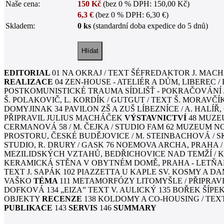
Naše cena:
150 Kč
(bez 0 % DPH: 150,00 Kč)
6,3 €
(bez 0 % DPH: 6,30 €)
Skladem:
0 ks
(standardní doba expedice do 5 dnů)
EDITORIAL
01 NA OKRAJ / TEXT ŠÉFREDAKTOR J. MA
REALIZACE
04 ZEN-HOUSE - ATELIÉR A DŮM, LIBEREC /
POSTKOMUNISTICKÉ TRAUMA SÍDLIŠŤ - POKRAČOVÁNÍ 
Š. POLAKOVIČ, L. KORDÍK / GUTGUT / TEXT Š. MORAVČ
DOMYJINAK 34 PAVILON ZŠ A ZUŠ LÍBEZNÍCE / A. HALÍŘ
PŘIPRAVIL JULIUS MACHÁČEK
VÝSTAVNICTVÍ
48 MUZE
CERMANOVÁ 58 / M. ČEJKA / STUDIO FAM 62 MUZEUM N
PROSTORU, ČESKÉ BUDĚJOVICE / M. STEINBACHOVÁ / S
STUDIO, R. DRURY / GASK 76 NOEMOVA ARCHA, PRAHA /
MEZILIDSKÝCH VZTAHŮ, BEDŘICHOVICE NAD TEMŽÍ / K. Š
KERAMICKÁ STĚNA V OBYTNÉM DOMĚ, PRAHA - LETŇANY
TEXT J. SAPÁK 102 PIAZZETTA U KAPLE SV. KOSMY A DAM
VAŠKO
TÉMA
111 METAMORFÓZY LITOMYŠLE / PŘIPRAVIL
DOFKOVÁ 134 „EIZA” TEXT V. AULICKÝ 135 BOŘEK ŠÍPEK
OBJEKTY
RECENZE
138 KOLDOMY A CO-HOUSING / TEXT 
PUBLIKACE
143
SERVIS
146
SUMMARY