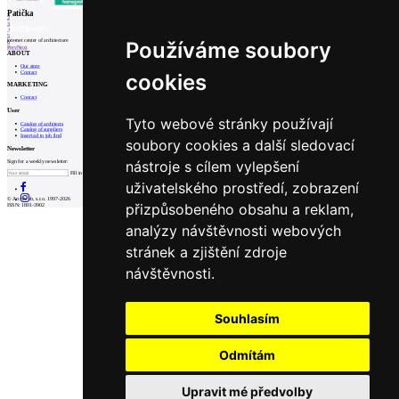
1
Patička
2
3
4
5
internet center of architecture
Používáme soubory
6
Prev
Next
ABOUT
Our store
Contact
cookies
MARKETING
Contact
User
Tyto webové stránky používají
Catalog of architects
Catalog of suppliers
Insert ad to job find
soubory cookies a další sledovací
Newsletter
nástroje s cílem vylepšení
Sign for a weekly newsletter:
Fill in „nospam“
uživatelského prostředí, zobrazení
© Archiweb, s.r.o. 1997-2026
přizpůsobeného obsahu a reklam,
ISSN: 1801-3902
analýzy návštěvnosti webových
stránek a zjištění zdroje
návštěvnosti.
Souhlasím
Odmítám
Upravit mé předvolby