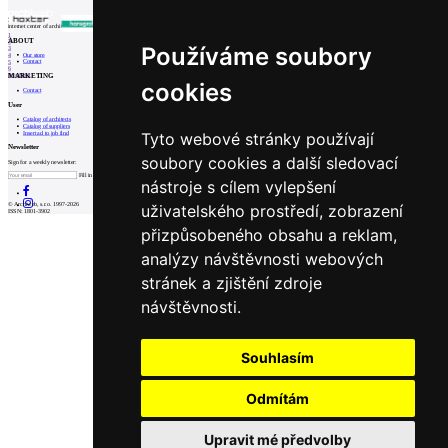
internet center of architecture
1
ABOUT
2
Používáme soubory
3
Our store
4
Contact
5
6
MARKETING
Prev
Next
cookies
Contact
User
Catalog of architects
Catalog of suppliers
Tyto webové stránky používají
Insert ad to job find
Newsletter
soubory cookies a další sledovací
Sign for a weekly newsletter:
Fill in „nospam“
nástroje s cílem vylepšení
© Archiweb, s.r.o. 1997-2026
uživatelského prostředí, zobrazení
ISSN: 1801-3902
přizpůsobeného obsahu a reklam,
analýzy návštěvnosti webových
stránek a zjištění zdroje
návštěvnosti.
Souhlasím
Odmítám
Upravit mé předvolby