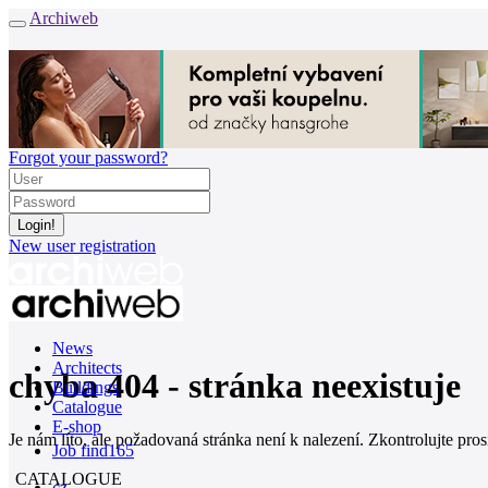
Archiweb
Forgot your password?
New user registration
News
Architects
chyba 404 - stránka neexistuje
Buildings
Catalogue
E-shop
Je nám líto, ale požadovaná stránka není k nalezení. Zkontrolujte pro
Job find
165
CATALOGUE
cz