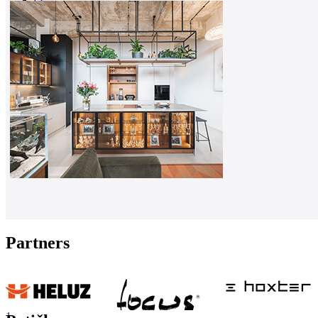
0
Partners
1