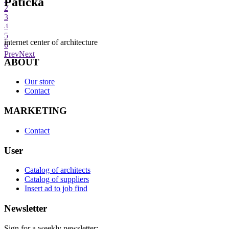
Patička
2
3
4
5
internet center of architecture
6
Prev
Next
ABOUT
Our store
Contact
MARKETING
Contact
User
Catalog of architects
Catalog of suppliers
Insert ad to job find
Newsletter
Sign for a weekly newsletter: