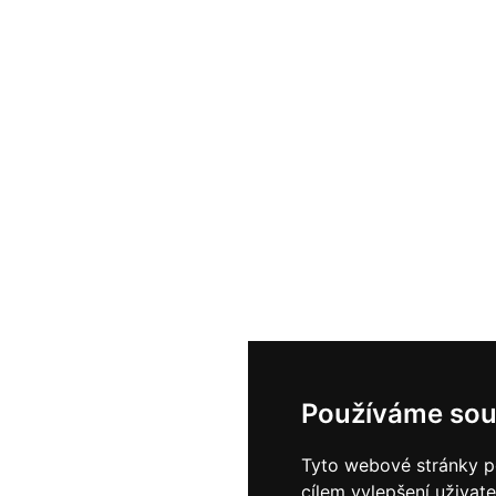
Používáme sou
Tyto webové stránky po
cílem vylepšení uživat