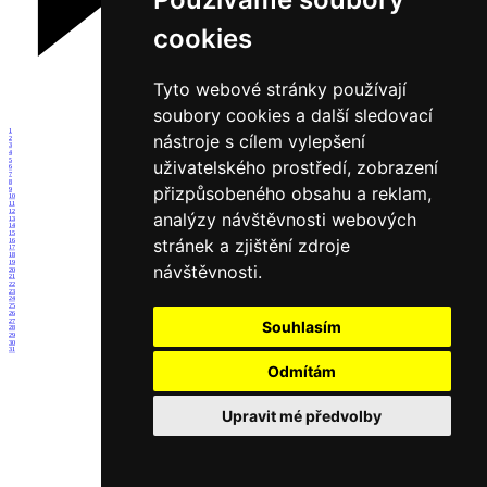
cookies
Tyto webové stránky používají
soubory cookies a další sledovací
1
nástroje s cílem vylepšení
2
3
4
5
uživatelského prostředí, zobrazení
6
7
8
přizpůsobeného obsahu a reklam,
9
10
11
12
analýzy návštěvnosti webových
13
14
15
stránek a zjištění zdroje
16
17
18
19
návštěvnosti.
20
21
22
23
24
25
26
27
Souhlasím
28
29
30
31
Odmítám
Upravit mé předvolby