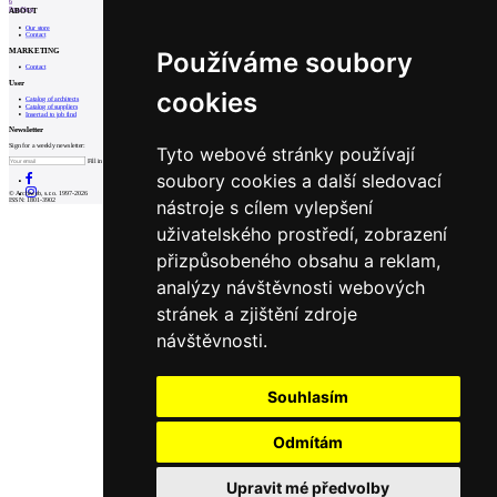
6
Prev
Next
ABOUT
Our store
Contact
MARKETING
Používáme soubory
Contact
User
cookies
Catalog of architects
Catalog of suppliers
Insert ad to job find
Newsletter
Sign for a weekly newsletter:
Tyto webové stránky používají
Fill in „nospam“
soubory cookies a další sledovací
© Archiweb, s.r.o. 1997-2026
nástroje s cílem vylepšení
ISSN: 1801-3902
uživatelského prostředí, zobrazení
přizpůsobeného obsahu a reklam,
analýzy návštěvnosti webových
stránek a zjištění zdroje
návštěvnosti.
Souhlasím
Odmítám
Upravit mé předvolby