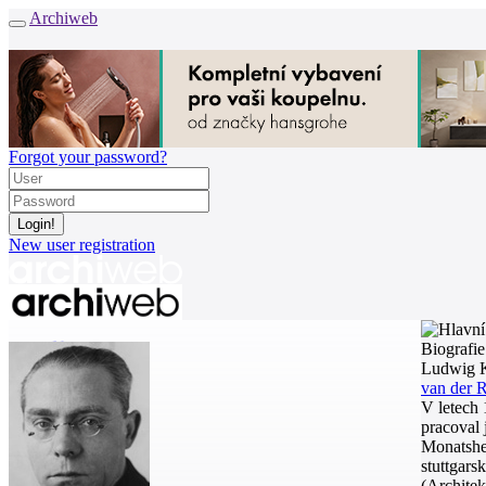
Archiweb
Forgot your password?
New user registration
News
Biografie
Architects
Ludwig K
Buildings
van der 
Catalogue
V letech 
E-shop
pracoval 
Monatshef
Job find
165
stuttgars
(Archite
cz