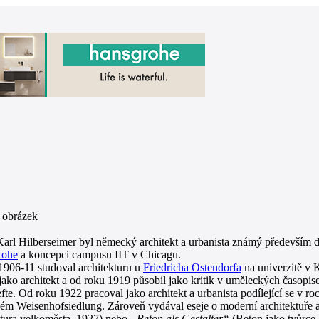
arl Hilberseimer byl německý architekt a urbanista známý předevší
Rohe
a koncepci campusu IIT v Chicagu.
1906-11 studoval architekturu u
Friedricha Ostendorfa
na univerzitě v K
jako architekt a od roku 1919 působil jako kritik v uměleckých časopise
te. Od roku 1922 pracoval jako architekt a urbanista podílející se v r
kém Weisenhofsiedlung. Zároveň vydával eseje o moderní architektuře
ktura velkoměsta, 1927) nebo
„Beton als Gestalter“
(Beton jako tvůrce