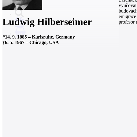
vyučoval 
budovách
emigrace 
Ludwig Hilberseimer
profesor 
0
*
14. 9. 1885
–
Karlsruhe, Germany
†
6. 5. 1967
–
Chicago, USA