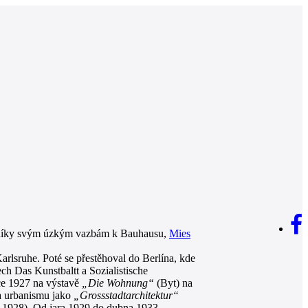
m díky svým úzkým vazbám k Bauhausu,
Mies
arlsruhe. Poté se přestěhoval do Berlína, kde
ch Das Kunstbaltt a Sozialistische
oce 1927 na výstavě
„Die Wohnung“
(Byt) na
 a urbanismu jako
„Grossstadtarchitektur“
, 1928). Od jara 1929 do dubna 1933