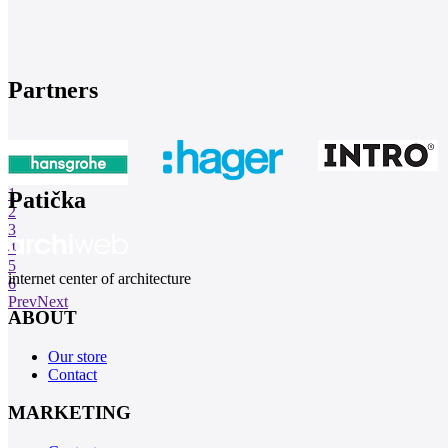
Partners
1
Patička
2
3
4
5
internet center of architecture
6
Prev
Next
ABOUT
Our store
Contact
MARKETING