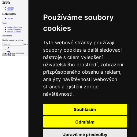
Prev
Next
ABOUT
Our store
Contact
MARKETING
Používáme soubory
Contact
User
cookies
Catalog of architects
Catalog of suppliers
Insert ad to job find
Newsletter
Sign for a weekly newsletter:
Tyto webové stránky používají
Fill in „nospam“
soubory cookies a další sledovací
© Archiweb, s.r.o. 1997-2026
nástroje s cílem vylepšení
ISSN: 1801-3902
uživatelského prostředí, zobrazení
přizpůsobeného obsahu a reklam,
analýzy návštěvnosti webových
stránek a zjištění zdroje
návštěvnosti.
Souhlasím
Odmítám
Upravit mé předvolby