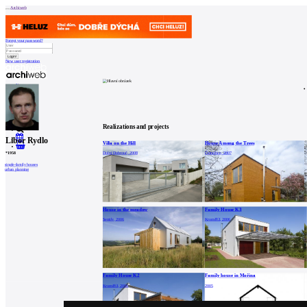
Archiweb
Forgot your password?
New user registration
News
Architects
Buildings
Catalogue
E-shop
Job find
157
cz
Realizations and projects
Libor Rydlo
Villa on the Hill
House Among the Trees
0
Dolní Dobrouč, 2008
Černožice, 2007
*
1958
single-family houses
urban planning
House in the meadow
Family House K3
Semily, 2006
Kroměříž, 2006
Family House K2
Family house in Mořina
Kroměříž, 2006
2005