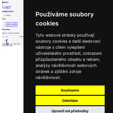
3
ABOUT
4
5
6
Our store
Prev
Next
Contact
MARKETING
Používáme soubory
Contact
User
cookies
Catalog of architects
Catalog of suppliers
Insert ad to job find
Newsletter
Sign for a weekly newsletter:
Tyto webové stránky používají
Fill in „nospam“
soubory cookies a další sledovací
© Archiweb, s.r.o. 1997-2026
nástroje s cílem vylepšení
ISSN: 1801-3902
uživatelského prostředí, zobrazení
přizpůsobeného obsahu a reklam,
analýzy návštěvnosti webových
stránek a zjištění zdroje
návštěvnosti.
Souhlasím
Odmítám
Upravit mé předvolby