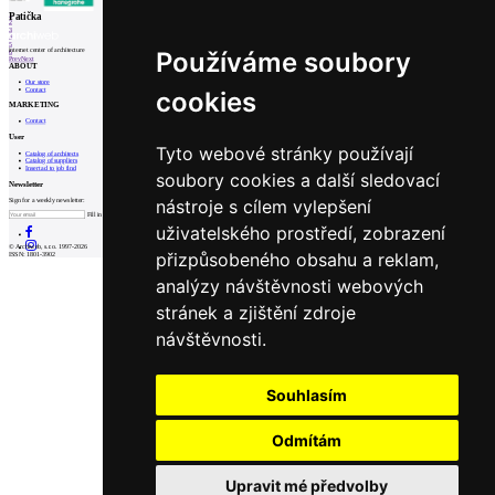
1
Patička
2
3
4
5
internet center of architecture
Používáme soubory
6
Prev
Next
ABOUT
Our store
Contact
cookies
MARKETING
Contact
User
Tyto webové stránky používají
Catalog of architects
Catalog of suppliers
Insert ad to job find
soubory cookies a další sledovací
Newsletter
nástroje s cílem vylepšení
Sign for a weekly newsletter:
Fill in „nospam“
uživatelského prostředí, zobrazení
© Archiweb, s.r.o. 1997-2026
přizpůsobeného obsahu a reklam,
ISSN: 1801-3902
analýzy návštěvnosti webových
stránek a zjištění zdroje
návštěvnosti.
Souhlasím
Odmítám
Upravit mé předvolby