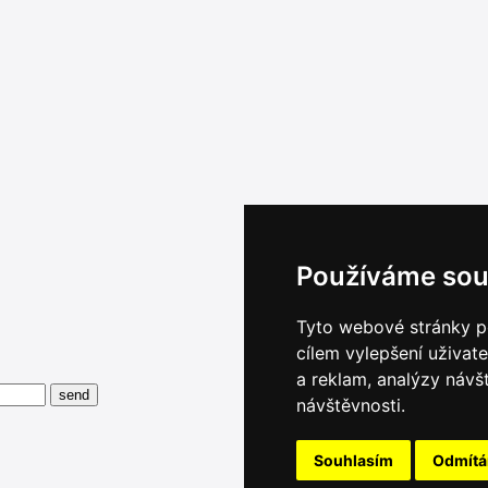
Používáme sou
Tyto webové stránky po
cílem vylepšení uživat
a reklam, analýzy návš
návštěvnosti.
Souhlasím
Odmít