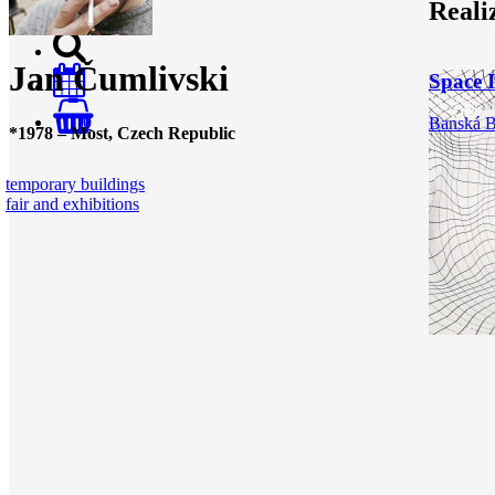
Reali
Jan Čumlivski
Space I
0
Banská B
*
1978
–
Most, Czech Republic
temporary buildings
fair and exhibitions