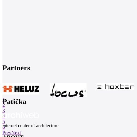
Partners
1
Patička
2
3
4
5
internet center of architecture
6
Prev
Next