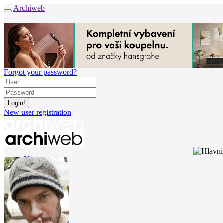
Archiweb
Forgot your password?
New user registration
News
Architects
Buildings
Catalogue
E-shop
Job find
157
cz