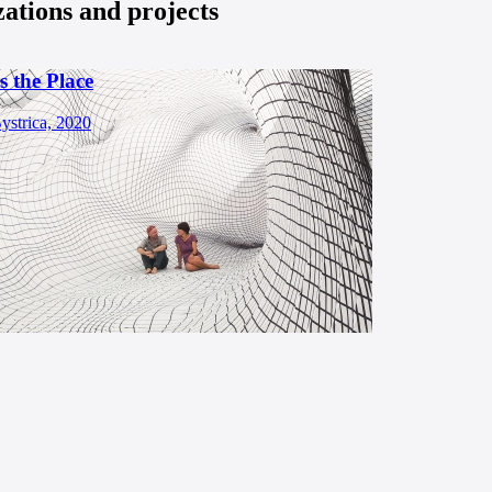
zations and projects
s the Place
ystrica, 2020