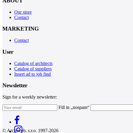
ABOUT
Our store
Contact
MARKETING
Contact
User
Catalog of architects
Catalog of suppliers
Insert ad to job find
Newsletter
Sign for a weekly newsletter:
Fill in „nospam“
© Archiweb, s.r.o. 1997-2026