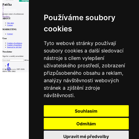
1
Patička
2
3
4
5
internet center of architecture
Používáme soubory
6
Prev
Next
ABOUT
Our store
Contact
cookies
MARKETING
Contact
User
Tyto webové stránky používají
Catalog of architects
Catalog of suppliers
Insert ad to job find
soubory cookies a další sledovací
Newsletter
nástroje s cílem vylepšení
Sign for a weekly newsletter:
Fill in „nospam“
uživatelského prostředí, zobrazení
© Archiweb, s.r.o. 1997-2026
přizpůsobeného obsahu a reklam,
ISSN: 1801-3902
analýzy návštěvnosti webových
stránek a zjištění zdroje
návštěvnosti.
Souhlasím
Odmítám
Upravit mé předvolby