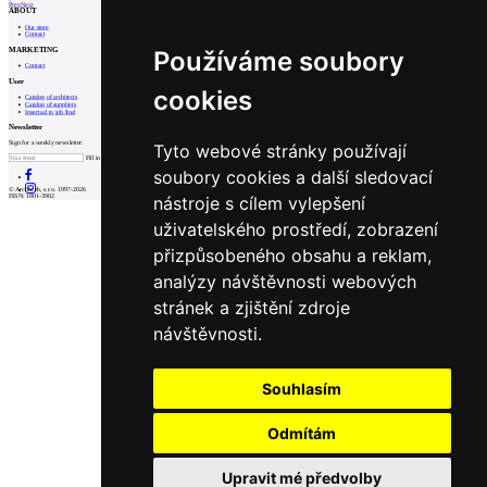
Prev
Next
ABOUT
Our store
Contact
MARKETING
Používáme soubory
Contact
User
cookies
Catalog of architects
Catalog of suppliers
Insert ad to job find
Newsletter
Sign for a weekly newsletter:
Tyto webové stránky používají
Fill in „nospam“
soubory cookies a další sledovací
© Archiweb, s.r.o. 1997-2026
nástroje s cílem vylepšení
ISSN: 1801-3902
uživatelského prostředí, zobrazení
přizpůsobeného obsahu a reklam,
analýzy návštěvnosti webových
stránek a zjištění zdroje
návštěvnosti.
Souhlasím
Odmítám
Upravit mé předvolby