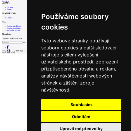
Prev
Next
ABOUT
Our store
Contact
MARKETING
Používáme soubory
Contact
User
cookies
Catalog of architects
Catalog of suppliers
Insert ad to job find
Newsletter
Sign for a weekly newsletter:
Tyto webové stránky používají
Fill in „nospam“
soubory cookies a další sledovací
© Archiweb, s.r.o. 1997-2026
nástroje s cílem vylepšení
ISSN: 1801-3902
uživatelského prostředí, zobrazení
přizpůsobeného obsahu a reklam,
analýzy návštěvnosti webových
stránek a zjištění zdroje
návštěvnosti.
Souhlasím
Odmítám
Upravit mé předvolby