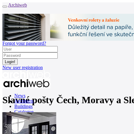
Archiweb
Forgot your password?
New user registration
News
Slavné pošty Čech, Moravy a Sl
Architects
Buildings
Catalogue
E-shop
Job find
157
cz