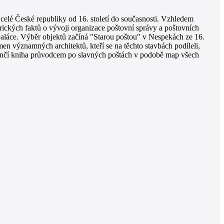
elé České republiky od 16. století do současnosti. Vzhledem
orických faktů o vývoji organizace poštovní správy a poštovních
paláce. Výběr objektů začíná "Starou poštou" v Nespekách ze 16.
en významných architektů, kteří se na těchto stavbách podíleli,
 končí kniha průvodcem po slavných poštách v podobě map všech