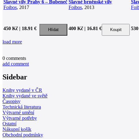
Slavné vily Prahy 6 – Bubeneč
Slavné brněnské vily
Sla
Foibos
, 2017
Foibos
, 2013
Foi
450 Kč | 18.91 €
400 Kč | 16.81 €
530
load more
0
comments
add comment
Sidebar
Knihy vydané v ČR
Knihy vydané ve světě
Časopisy
Technická literatura
Výtvarné umění
Výtvarné potřeby
Ostatní
Nákupní košík
Obchodní podmínky