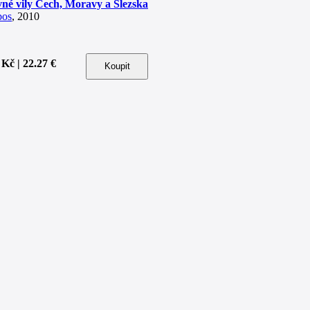
vné vily Čech, Moravy a Slezska
bos
, 2010
 Kč | 22.27 €