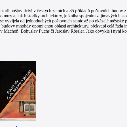
orii poštovnictví v českých zemích a 85 příkladů poštovních budov z c
o muzea, tak historiky architektury, je kniha spojením zajímavých hist
 se vyvíjela od jednoduchých poštovních stanic až po okázalé městské 
í budovy mnohdy opomíjenou oblastí architektury, překvapí celá řada jm
lav Machoň, Bohuslav Fuchs či Jaroslav Rössler. Jako obvykle i nyní