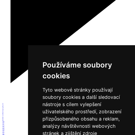
Používáme soubory
cookies
Tyto webové stránky používají
soubory cookies a další sledovací
nástroje s cílem vylepšení
1
2
3
uživatelského prostředí, zobrazení
4
5
6
7
přizpůsobeného obsahu a reklam,
8
9
10
11
analýzy návštěvnosti webových
12
13
14
stránek a zjištění zdroje
15
16