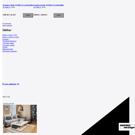
Pastelová křída STABILO CarbOthello
Pastelová křída STABILO CarbOthello
STABILO
, 2016
STABILO
, 2016
1200 Kč | 50.42 €
2400 Kč | 100.84 €
0
comments
add comment
Sidebar
Knihy vydané v ČR
Knihy vydané ve světě
Časopisy
Technická literatura
Výtvarné umění
Výtvarné potřeby
Ostatní
Nákupní košík
Obchodní podmínky
Event calendar
15
Add event
CATALOGUE