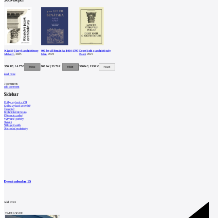
Klasický jazyk architektury
400 let vil Benátska 1404–1797
Deset knih o architektuře
Malvern
, 2025
Jalna
, 2023
Baset
, 2021
350 Kč | 14.77 €
800 Kč | 33.76 €
330 Kč | 13.92 €
load more
0
comments
add comment
Sidebar
Knihy vydané v ČR
Knihy vydané ve světě
Časopisy
Technická literatura
Výtvarné umění
Výtvarné potřeby
Ostatní
Nákupní košík
Obchodní podmínky
Event calendar
15
Add event
CATALOGUE