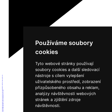
Používáme soubory
cookies
Tyto webové stránky používají
soubory cookies a další sledovací
nástroje s cílem vylepšení
1
2
3
uživatelského prostředí, zobrazení
4
5
6
7
přizpůsobeného obsahu a reklam,
8
9
10
analýzy návštěvnosti webových
11
12
13
14
stránek a zjištění zdroje
15
16
17
návštěvnosti.
18
19
20
21
22