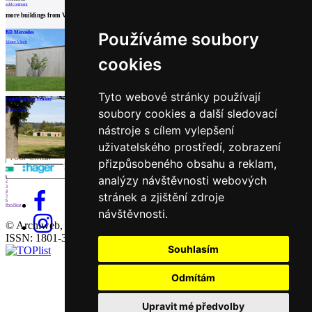
Catalog
add comment
of
more buildings from
Viktor Vlach
suppliers
RD Mercedes
Spicy Store
Family House Žďárský
Používáme soubory
Insert
Viktor Vlach
Viktor Vlach
Viktor Vlach
ad to
cookies
job
find
Tyto webové stránky používají
load more
Family House Vrabec
Newsletter
soubory cookies a další sledovací
Viktor Vlach
Partners
nástroje s cílem vylepšení
Sign for a weekly newsletter:
uživatelského prostředí, zobrazení
Fill in „nospam“
přizpůsobeného obsahu a reklam,
analýzy návštěvnosti webových
1
2
3
4
stránek a zjištění zdroje
5
6
Prev
Next
návštěvnosti.
© Archiweb, s.r.o. 1997-2026
ISSN: 1801-3902
Souhlasím
Odmítám
Upravit mé předvolby