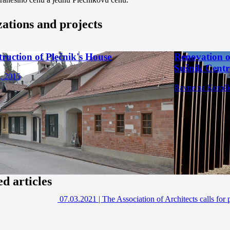
zations and projects
ruction of Plečnik's House
Renovation o
Sušnik Centr
, 2015
Ravne na Koroš
ed articles
07.03.2021
|
The Association of Architects calls for 