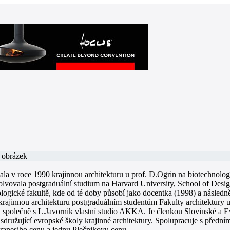
la v roce 1990 krajinnou architekturu u prof. D.Ogrin na biotechnologi
lvovala postgraduální studium na Harvard University, School of Desig
logické fakultě, kde od té doby působí jako docentka (1998) a násled
krajinnou architekturu postgraduálním studentům Fakulty architektury u
 společně s L.Javornik vlastní studio AKKA. Je členkou Slovinské a Evr
sdružující evropské školy krajinné architektury. Spolupracuje s předními
iranesiho cenu a jednu Plečnikovu cenu.