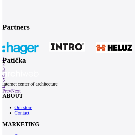
Partners
1
Patička
2
3
4
5
internet center of architecture
6
Prev
Next
ABOUT
Our store
Contact
MARKETING