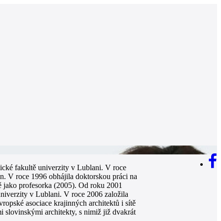
cké fakultě univerzity v Lublani. V roce
n. V roce 1996 obhájila doktorskou práci na
ně jako profesorka (2005). Od roku 2001
niverzity v Lublani. V roce 2006 založila
opské asociace krajinných architektů i sítě
 slovinskými architekty, s nimiž již dvakrát