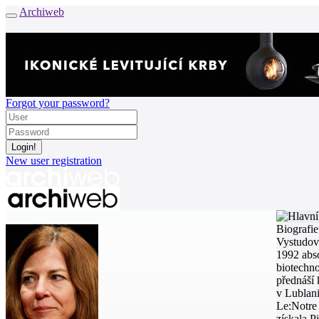
Archiweb
Forgot your password?
New user registration
News
Biografie
Architects
Vystudova
Buildings
1992 abso
Catalogue
biotechno
E-shop
přednáší 
v Lublani
Job find
157
Le:Notre 
získala P
cz