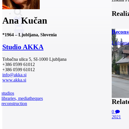
Reali
Ana Kučan
Reconst
0
*
1964
–
Ljubljana, Slovenia
Ljubljana
Studio AKKA
Tobačna ulica 5, SI-1000 Ljubljana
+386 0599 61012
+386 0599 61012
info@akka.si
www.akka.si
studios
libraries, mediatheques
Relat
reconstruction
0
2021