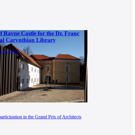
f Ravne Castle for the Dr. Franc
al Carynthian Library
kem, 2004
participation in the Grand Prix of Architects