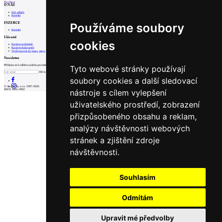
Prev
Next
O NÁS
Náš příběh
Kontakt
INZERCE
Používáme soubory
Kontakt
Uživatel
cookies
Katalog architektů
Katalog dodavatelů
Vložit inzerát do burzy práce
Newsletter
Přihlaste se k odběru našeho pravidelného týdenního newsletteru:
Tyto webové stránky používají
Fill in „nospam“
soubory cookies a další sledovací
© Archiweb, s.r.o. 1997-2026
nástroje s cílem vylepšení
ISSN: 1801-3902
uživatelského prostředí, zobrazení
přizpůsobeného obsahu a reklam,
analýzy návštěvnosti webových
stránek a zjištění zdroje
návštěvnosti.
Souhlasím
Odmítám
Upravit mé předvolby