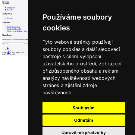
Prev
Next
O NÁS
Náš příběh
Kontakt
INZERCE
Používáme soubory
Kontakt
Uživatel
cookies
Katalog architektů
Katalog dodavatelů
Vložit inzerát do burzy práce
Newsletter
Přihlaste se k odběru našeho pravidelného týdenního newsletteru:
Tyto webové stránky používají
Fill in „nospam“
soubory cookies a další sledovací
© Archiweb, s.r.o. 1997-2026
nástroje s cílem vylepšení
ISSN: 1801-3902
uživatelského prostředí, zobrazení
přizpůsobeného obsahu a reklam,
analýzy návštěvnosti webových
stránek a zjištění zdroje
návštěvnosti.
Souhlasím
Odmítám
Upravit mé předvolby