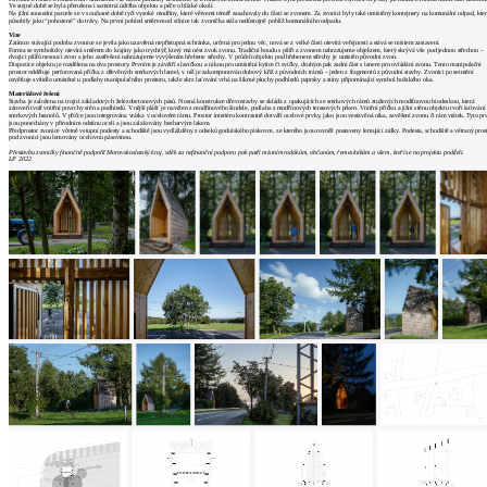
architektů
Ve stejné době se byla přerušena i samotná údržba objektu a péče o blízké okolí.
Na jižní sousední parcele se v současné době tyčí vysoké modříny, které větvemi téměř zasahovaly do části se zvonem. Za zvonicí byly také umístěny kontejnery na komunální odpad, kter
působily jako “pohozené” do trávy. Na první pohled směrem od silnice tak zvonička stála nedůstojně poblíž komunálního odpadu.
Katalog
Vize
Zatímco stávající podoba zvonice se jevila jako uzavřená nepřístupná schránka, určená pro jednu věc, nová se z velké části otevírá veřejnosti a stává se místem zastavení.
dodavatelů
Forma se symbolicky otevírá směrem do krajiny jako trychtýř, který má nést zvuk zvonu. Tradiční boudu s pilíři a zvonem nahrazujeme objektem, který skrývá vše pod jednou střechou –
dvojici pilířů nesoucí zvon a jeho zastřešení nahrazujeme vyvýšením hřebene střechy. V průčelí objektu pod hřebenem střechy je umístěn původní zvon.
Vložit
Dispozice objektu je rozdělena na dva prostory. Prvním je závětří s lavičkou a nikou pro umístění kytice či svíčky, druhým pak zadní část s lanem pro ovládání zvonu. Tento manipulační
prostor odděluje perforovaná příčka z dřevěných smrkových lamel, v níž je zakomponován dubový kříž z původních trámů – jeden z fragmentů z původní stavby. Zvonici po setmění
osvětluje svítidlo umístěné u podlahy manipulačního prostoru, takže skrz laťování vrhá na šikmé plochy podhledů paprsky a stíny připomínající symbol božského oka.
inzerát
Materiálové řešení
Stavba je založena na trojici základových železobetonových pásů. Nosná konstrukce dřevostavby se skládá z opakujících se smrkových rámů ztužených modřínovou biodeskou, která
do
zároveň tvoří vnitřní povrchy stěn a podhledů. Vnější plášť je navržen z modřínového šindele, podlaha z modřínových terasových prken. Vnitřní příčku a jižní stěnu objektu tvoří laťování
smrkových hranolů. V příčce jsou integrována vrátka v ocelovém rámu. Prostor interiéru kontrastně dotváří ocelové prvky, jako jsou vestavěná nika, zavěšení zvonu či rám vrátek. Tyto p
burzy
jsou ponechány v přírodním odstínu oceli a jsou zalakovány bezbarvým lakem.
Předprostor zvonice včetně vstupní podesty a schodiště jsou vydlážděny z odseků godulského pískovce, ze kterého jsou rovněž postaveny lemující zídky. Podesta, schodiště a větraný pros
pod zvonicí jsou lemovány ocelovou pásovinou.
práce
Přestavbu zvoničky finančně podpořil Moravskoslezský kraj, vděk za nefinanční podporu pak patří místním rodákům, občanům, řemeslníkům a všem, kteří se na projektu podíleli.
LP 2022
Newsletter
Přihlaste se k odběru našeho pravidelného
týdenního newsletteru:
Fill in „nospam“
© Archiweb, s.r.o. 1997-2026
ISSN: 1801-3902